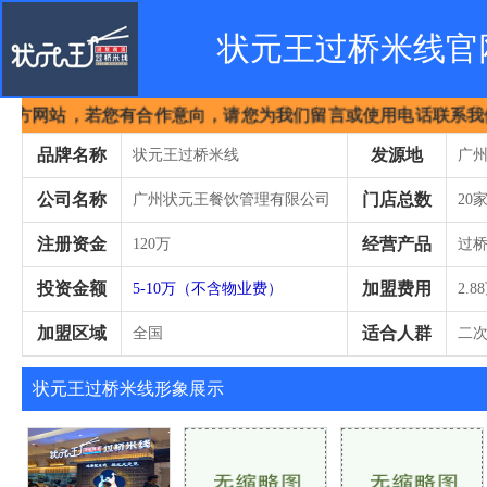
状元王过桥米线官
方网站，若您有合作意向，请您为我们留言或使用电话联系我们
品牌名称
发源地
状元王过桥米线
广
公司名称
门店总数
广州状元王餐饮管理有限公司
20
注册资金
经营产品
120万
过
投资金额
加盟费用
5-10万（不含物业费）
2.8
加盟区域
适合人群
全国
二次
状元王过桥米线形象展示