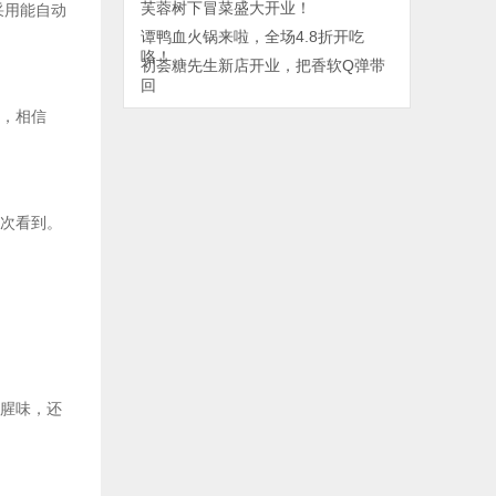
芙蓉树下冒菜盛大开业！
采用能自动
谭鸭血火锅来啦，全场4.8折开吃
咯！
初荟糖先生新店开业，把香软Q弹带
回
，相信
次看到。
。
腥味，还