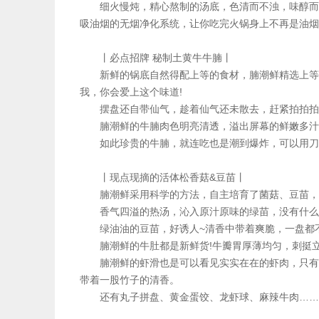
细火慢炖，精心熬制的汤底，色清而不浊，味醇而不
吸油烟的无烟净化系统，让你吃完火锅身上不再是油烟
丨必点招牌 秘制土黄牛牛腩丨
新鲜的锅底自然得配上等的食材，腩潮鲜精选上等黄
我，你会爱上这个味道!
摆盘还自带仙气，趁着仙气还未散去，赶紧拍拍拍
腩潮鲜的牛腩肉色明亮清透，溢出屏幕的鲜嫩多汁
如此珍贵的牛腩，就连吃也是潮到爆炸，可以用刀叉
丨现点现摘的活体松香菇&豆苗丨
腩潮鲜采用科学的方法，自主培育了菌菇、豆苗，只
香气四溢的热汤，沁入原汁原味的绿苗，没有什么比
绿油油的豆苗，好诱人~清香中带着爽脆，一盘都
腩潮鲜的牛肚都是新鲜货!牛瓣胃厚薄均匀，刺挺立
腩潮鲜的虾滑也是可以看见实实在在的虾肉，只有每
带着一股竹子的清香。
还有丸子拼盘、黄金蛋饺、龙虾球、麻辣牛肉……