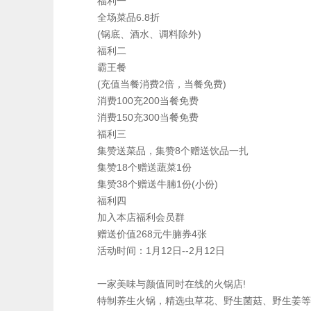
福利一
全场菜品6.8折
(锅底、酒水、调料除外)
福利二
霸王餐
(充值当餐消费2倍，当餐免费)
消费100充200当餐免费
消费150充300当餐免费
福利三
集赞送菜品，集赞8个赠送饮品一扎
集赞18个赠送蔬菜1份
集赞38个赠送牛腩1份(小份)
福利四
加入本店福利会员群
赠送价值268元牛腩券4张
活动时间：1月12日--2月12日
一家美味与颜值同时在线的火锅店!
特制养生火锅，精选虫草花、野生菌菇、野生姜等食