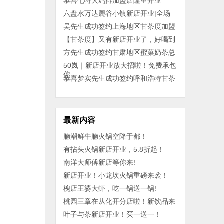
恭喜七特大鸡排加盟店隆重开业
六盘水万达麓谷小镇新店开业|全场
吴先生成功签约上海地区甘茶度加盟
【甘茶度】又有新店开业了，好喝到
方先生成功签约甘肃地区蜜菓奶茶总
50岚｜新店开业放大招啦！免费承包
你
恭喜梦实先生成功签约呼和浩特甘茶
最新内容
腩潮鲜牛腩火锅空降于都！
有拈头火锅新店开业，5.8折起！
南洋大师傅新店等你来!
新店开业！小龙坎火锅重磅来袭！
槐店王婆大虾，吃一锅送一锅!
桃园三章在从化开分店啦！新饮品来
叶子与茶新店开业！买一送一！