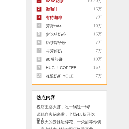
1
10-20万
coco奶茶
2
15万
澈咖啡
3
7万
有待咖啡
4
10万
芳野cafe
5
15万
贪吃猪奶茶
6
7万
奶茶嫁给粉
7
7万
与芳鲜奶
8
10万
90后煎饼
9
15万
HUG ！COFFEE
10
7万
冻酸奶IF YOLE
热点内容
槐店王婆大虾，吃一锅送一锅!
谭鸭血火锅来啦，全场4.8折开吃
咯！
把秋天的云揉进棉花，一朵甜等你偶