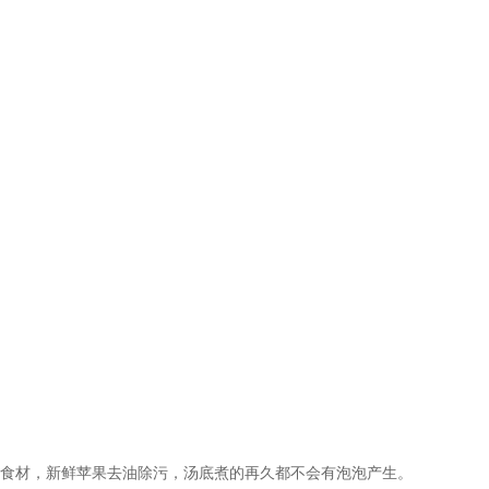
材，新鲜苹果去油除污，汤底煮的再久都不会有泡泡产生。