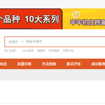
找项目
热门品牌：
coco奶茶
澈咖啡
有待咖啡
芳野cafe
动态
加盟问答
开店指南
新店开张
成功案