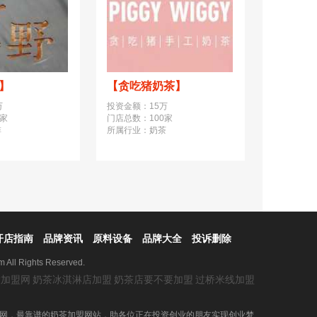
e】
【贪吃猪奶茶】
【奶
万
投资金额：15万
投资金
0家
门店总数：100家
门店总
啡
所属行业：奶茶
所属行
开店指南
品牌资讯
原料设备
品牌大全
投诉删除
 All Rights Reserved.
饮加盟网
奶茶冰淇淋店加盟
奶茶店要不要加盟
过桥米线加盟
盟网，最靠谱的奶茶加盟网站，助各位正在投资创业的朋友实现创业梦