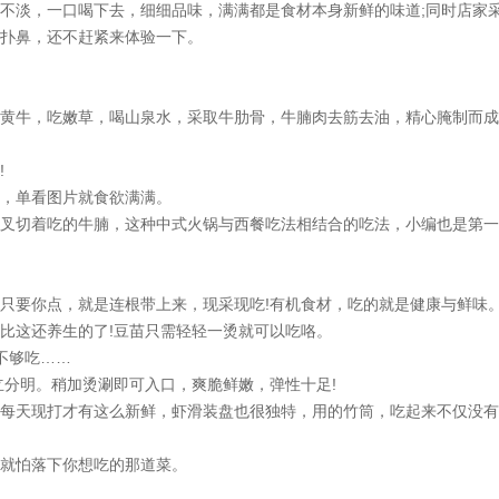
淡，一口喝下去，细细品味，满满都是食材本身新鲜的味道;同时店家
扑鼻，还不赶紧来体验一下。
牛，吃嫩草，喝山泉水，采取牛肋骨，牛腩肉去筋去油，精心腌制而成
!
，单看图片就食欲满满。
切着吃的牛腩，这种中式火锅与西餐吃法相结合的吃法，小编也是第一
要你点，就是连根带上来，现采现吃!有机食材，吃的就是健康与鲜味
这还养生的了!豆苗只需轻轻一烫就可以吃咯。
不够吃……
分明。稍加烫涮即可入口，爽脆鲜嫩，弹性十足!
天现打才有这么新鲜，虾滑装盘也很独特，用的竹筒，吃起来不仅没有
就怕落下你想吃的那道菜。