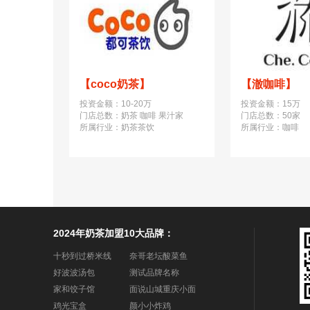
【coco奶茶】
【澈咖啡】
投资金额：10-20万
投资金额：15万
门店总数：奶茶 咖啡 果汁家
门店总数：50家
所属行业：奶茶茶饮
所属行业：咖啡
2024年奶茶加盟10大品牌：
十秒到过桥米线
奈哥老坛酸菜鱼
好波波汤包
测试品牌名称
家和饺子馆
面说山城重庆小面
鸡光宝盒
颜小小炸鸡