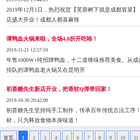
2019年12月1日，热烈祝贺【芙蓉树下就是成都冒菜
店盛大开业！成都人都喜麻辣
谭鸭血火锅来啦，全场4.8折开吃咯！
2019-11-21 12:57:19
年售1000W+吨招牌鸭血，十二道锋味推荐美食。从
排队的谭鸭血老火锅又在昆明开
初荟糖先生新店开业，把香软Q弹带回家！
2019-10-30 20:42:08
初荟糖先生坚持纯手工制作，传承百年传统古法工序！
材，只为释放食物本身味道！
首页
1
2
3
4
5
6
7
8
9
10
11